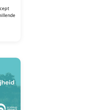
ncept
hillende