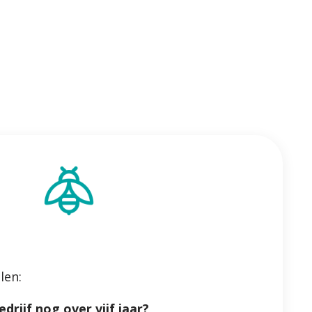
len:
drijf nog over vijf jaar?