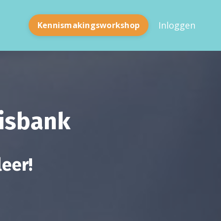
Inloggen
Kennismakingsworkshop
nisbank
leer!