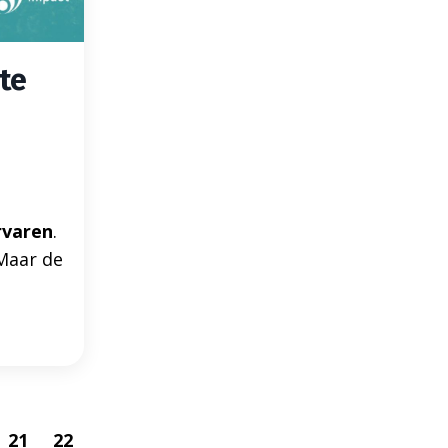
te
rvaren
.
Maar de
21
22