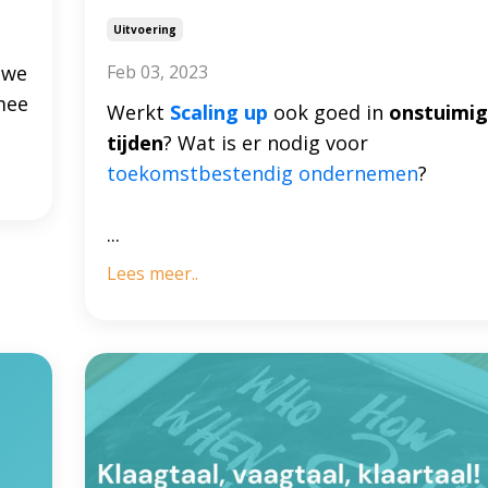
Uitvoering
uwe
Feb 03, 2023
mee
Werkt
Scaling up
ook goed in
onstuimi
tijden
? Wat is er nodig voor
toekomstbestendig ondernemen
?
...
Lees meer..