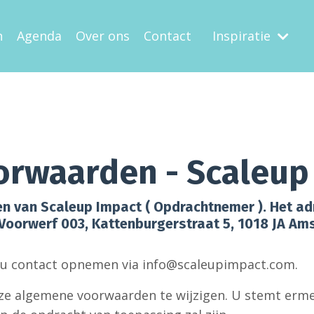
n
Agenda
Over ons
Contact
Inspiratie
orwaarden -
Scaleup
n van Scaleup Impact ( Opdrachtnemer ). Het ad
, Voorwerf 003, Kattenburgerstraat 5, 1018 JA A
 u contact opnemen via info@scaleupimpact.com.
ze algemene voorwaarden te wijzigen. U stemt ermee