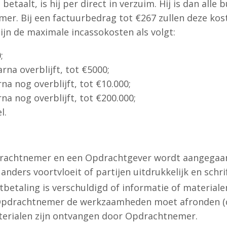
betaalt, is hij per direct in verzuim. Hij is dan alle
r. Bij een factuurbedrag tot €267 zullen deze kost
ijn de maximale incassokosten als volgt:
;
rna overblijft, tot €5000;
na nog overblijft, tot €10.000;
na nog overblijft, tot €200.000;
l.
achtnemer en een Opdrachtgever wordt aangegaan vo
nders voortvloeit of partijen uitdrukkelijk en schr
betaling is verschuldigd of informatie of materiale
Opdrachtnemer de werkzaamheden moet afronden (de 
aterialen zijn ontvangen door Opdrachtnemer.