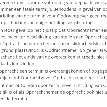
 overeenkomst voor de voltooiing van bepaalde wer
immer een fatale termijn. Behoudens in geval van op
ijding van de termijn voor Opdrachtgever geen re
f opschorting van enige betalingsverplichting.
n ieder geval op het tijdstip dat Opdrachtnemer ee
niet meer ter beschikking kan stellen aan Opdracht
Opdrachtnemer en het personeelslid/arbeidskracht i
grond plaatsvindt, is Opdrachtnemer op generlei w
schade het einde van de overeenkomst treedt niet i
laats kan vinden.
 opdracht een termijn is overeengekomen of opgegeve
rmijn dient Opdrachtgever Opdrachtnemer eerst schrif
t niet ontbinden door termijnoverschrijding van Op
elijk is of als Opdrachtnemer de opdracht ook niet 
eelde termijn.