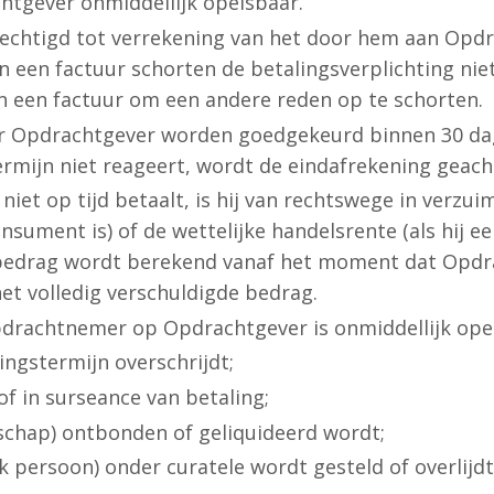
tgever onmiddellijk opeisbaar.
echtigd tot verrekening van het door hem aan Opdr
 een factuur schorten de betalingsverplichting nie
n een factuur om een andere reden op te schorten.
r Opdrachtgever worden goedgekeurd binnen 30 dag
rmijn niet reageert, wordt de eindafrekening geacht
niet op tijd betaalt, is hij van rechtswege in verzu
consument is) of de wettelijke handelsrente (als hij 
bedrag wordt berekend vanaf het moment dat Opdrac
t volledig verschuldigde bedrag.
pdrachtnemer op Opdrachtgever is onmiddellijk opei
ngstermijn overschrijdt;
of in surseance van betaling;
chap) ontbonden of geliquideerd wordt;
 persoon) onder curatele wordt gesteld of overlijdt