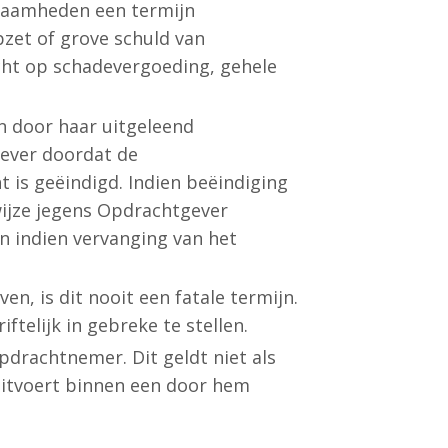
kzaamheden een termijn
zet of grove schuld van
cht op schadevergoeding, gehele
n door haar uitgeleend
gever doordat de
s geëindigd. Indien beëindiging
ijze jegens Opdrachtgever
n indien vervanging van het
n, is dit nooit een fatale termijn.
telijk in gebreke te stellen.
drachtnemer. Dit geldt niet als
uitvoert binnen een door hem