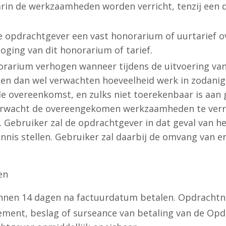
rin de werkzaamheden worden verricht, tenzij een d
 opdrachtgever een vast honorarium of uurtarief 
oging van dit honorarium of tarief.
arium verhogen wanneer tijdens de uitvoering van
en dan wel verwachten hoeveelheid werk in zodani
de overeenkomst, en zulks niet toerekenbaar is aan g
rwacht de overeengekomen werkzaamheden te verri
ebruiker zal de opdrachtgever in dat geval van h
ennis stellen. Gebruiker zal daarbij de omvang van
en
nnen 14 dagen na factuurdatum betalen. Opdrachtne
issement, beslag of surseance van betaling van de Op