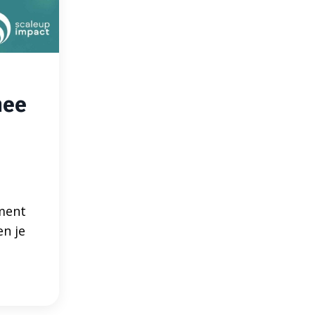
mee
ement
n je