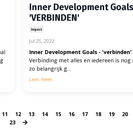
Inner Development Goals
'VERBINDEN'
Impact
Jul 25, 2022
aal
Inner Development Goals - 'verbinden'
:
rg
Verbinding met alles en iedereen is nog 
zo belangrijk g...
Lees meer..
11
12
13
14
15
16
17
18
19
20
23