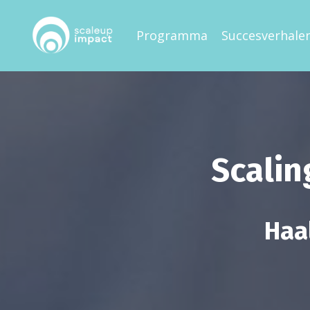
Programma
Succesverhale
Scalin
Haal