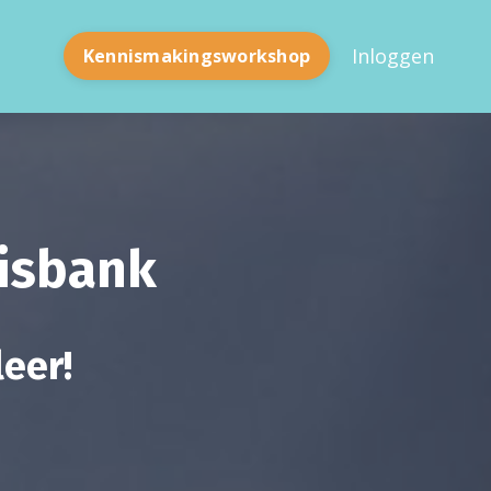
Inloggen
Kennismakingsworkshop
nisbank
leer!