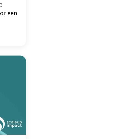
e
or een