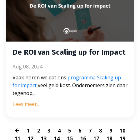
De ROI van Scaling up for Impact
Aug 08, 2024
Vaak horen we dat ons
programma Scaling up
for impact
veel geld kost. Ondernemers zien daar
tegenop,
...
Lees meer..
1
2
3
4
5
6
7
8
9
10
11
12
13
14
15
16
17
18
19