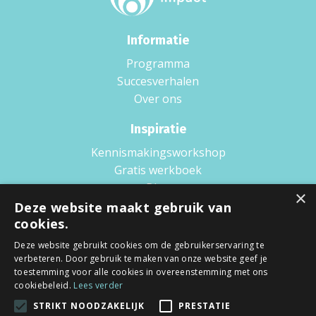
Informatie
Programma
Succesverhalen
Over ons
Inspiratie
Kennismakingsworkshop
Gratis werkboek
Blog
×
Boek
Deze website maakt gebruik van
cookies.
Podcast
Wat is Scaling up?
Deze website gebruikt cookies om de gebruikerservaring te
verbeteren. Door gebruik te maken van onze website geef je
Voorwaarden
toestemming voor alle cookies in overeenstemming met ons
cookiebeleid.
Lees verder
Privacy policy
STRIKT NOODZAKELIJK
PRESTATIE
Algemene voorwaarden