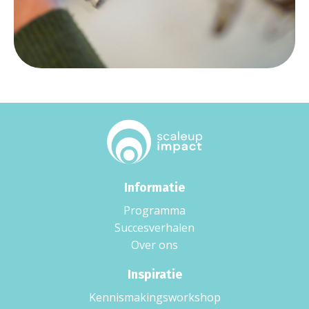
Informatie
Programma
Succesverhalen
Over ons
Inspiratie
Kennismakingsworkshop