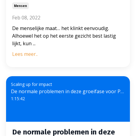
Mensen
Feb 08, 2022
De menselijke maat… het klinkt eenvoudig.
Alhoewel het op het eerste gezicht best lastig
lijkt, kun
...
Lees meer..
Scaling up for impact
De normale problemen in deze groeifase voor Paul Geurts van Kessel
1:15:42
De normale problemen in deze