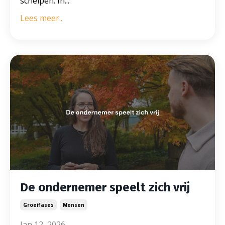
schelpen. In
...
Lees meer..
De ondernemer speelt zich vrij
Groeifases
Mensen
Jan 12, 2026