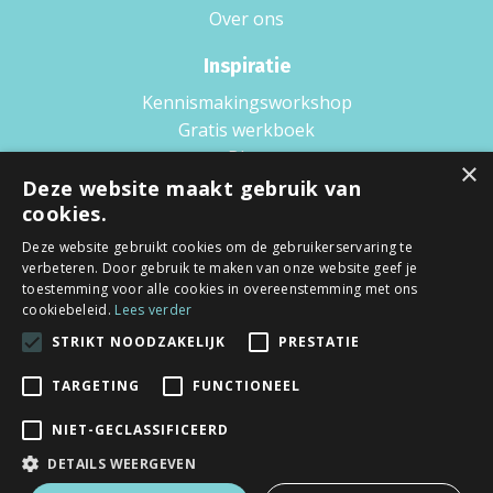
Over ons
Inspiratie
Kennismakingsworkshop
Gratis werkboek
Blog
×
Boek
Deze website maakt gebruik van
Podcast
cookies.
Wat is Scaling up?
Deze website gebruikt cookies om de gebruikerservaring te
verbeteren. Door gebruik te maken van onze website geef je
Voorwaarden
toestemming voor alle cookies in overeenstemming met ons
cookiebeleid.
Lees verder
Privacy policy
STRIKT NOODZAKELIJK
PRESTATIE
Algemene voorwaarden
TARGETING
FUNCTIONEEL
NIET-GECLASSIFICEERD
DETAILS WEERGEVEN