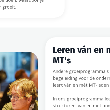
toe doen, waardoor je
 groeit.
Leren ván en 
MT's
Andere groeiprogramma's 
begeleiding voor de onder
leert ván en mét MT-leden
In ons groeiprogramma le
structureel van en met an