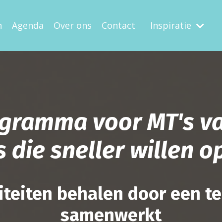
n
Agenda
Over ons
Contact
Inspiratie
gramma voor MT's v
 die sneller willen 
riteiten behalen door een t
samenwerkt