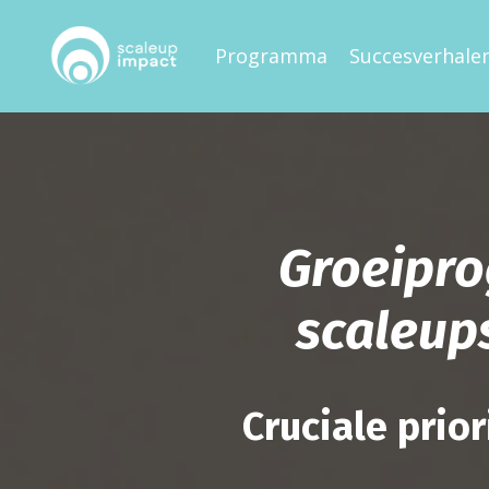
Programma
Succesverhale
Groeipro
scaleups
Cruciale prio