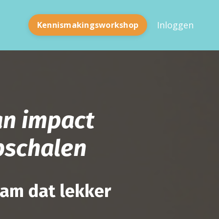
Inloggen
Kennismakingsworkshop
an impact
opschalen
eam dat lekker