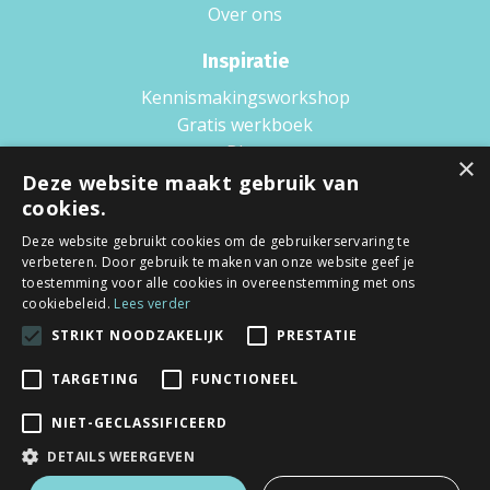
Over ons
Inspiratie
Kennismakingsworkshop
Gratis werkboek
Blog
×
Boek
Deze website maakt gebruik van
cookies.
Podcast
Wat is Scaling up?
Deze website gebruikt cookies om de gebruikerservaring te
verbeteren. Door gebruik te maken van onze website geef je
Voorwaarden
toestemming voor alle cookies in overeenstemming met ons
cookiebeleid.
Lees verder
Privacy policy
STRIKT NOODZAKELIJK
PRESTATIE
Algemene voorwaarden
TARGETING
FUNCTIONEEL
NIET-GECLASSIFICEERD
DETAILS WEERGEVEN